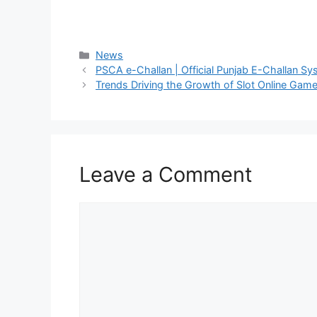
Categories
News
PSCA e-Challan | Official Punjab E-Challan S
Trends Driving the Growth of Slot Online Gam
Leave a Comment
Comment