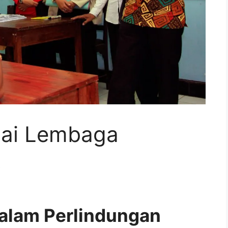
agai Lembaga
k
dalam Perlindungan