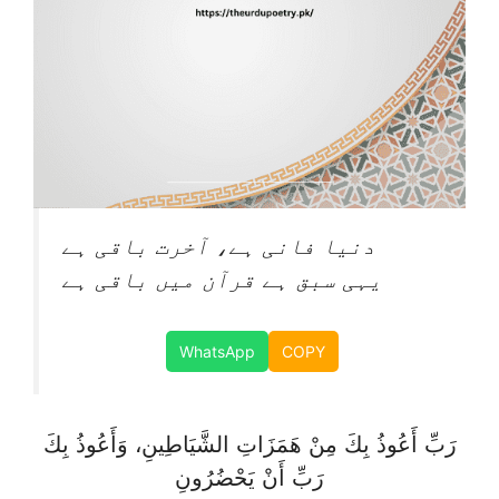
دنیا فانی ہے، آخرت باقی ہے
یہی سبق ہے قرآن میں باقی ہے
WhatsApp
COPY
رَبِّ أَعُوذُ بِكَ مِنْ هَمَزَاتِ الشَّيَاطِينِ، وَأَعُوذُ بِكَ
رَبِّ أَنْ يَحْضُرُونِ