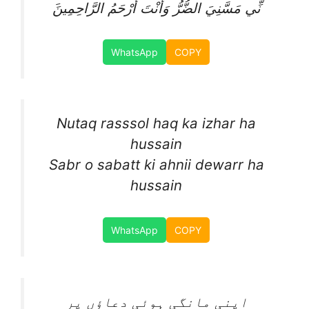
َنِّي مَسَّنِيَ الضُّرُّ وَأَنْتَ أَرْحَمُ الرَّاحِمِينَ
WhatsApp
COPY
Nutaq rasssol haq ka izhar ha
hussain
Sabr o sabatt ki ahnii dewarr ha
hussain
WhatsApp
COPY
اپنی مانگی ہوئی دعاؤں پر