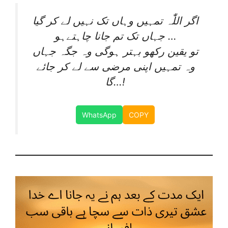
اگر اللّٰہ تمہیں وہاں تک نہیں لے کر گیا
جہاں تک تم جانا چاہتےہو …
تو یقین رکھو بہتر ہوگی وہ جگہ جہاں
وہ تمہیں اپنی مرضی سے لے کر جائے
گا…!
WhatsApp
COPY