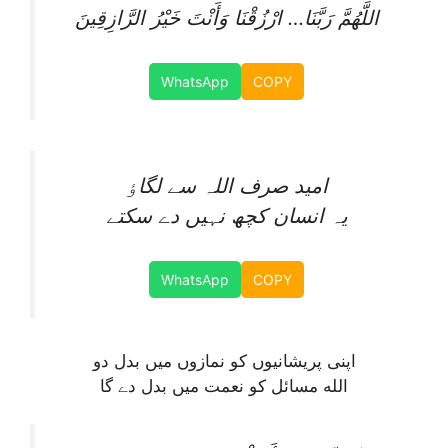
اللَّهُمَّ رَبَّنَا… ارْزُقْنَا وَأَنْتَ خَيْرُ الرَّازِقِينَ
WhatsApp
COPY
امید صرف اللہ سے لگاٶ
یہ انسان کچھ نہیں دے سکتے
WhatsApp
COPY
‏اپنى پریشانیوں کو نمازوں میں بدل دو
الله مسائل کو نعمت میں بدل دے گا