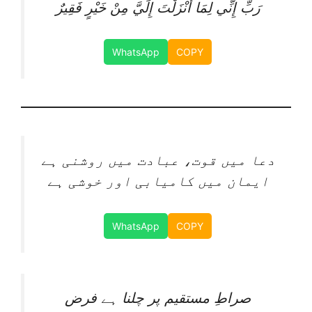
رَبِّ إِنِّي لِمَا أَنْزَلْتَ إِلَيَّ مِنْ خَيْرٍ فَقِيرٌ
WhatsApp
COPY
دعا میں قوت، عبادت میں روشنی ہے
ایمان میں کامیابی اور خوشی ہے
WhatsApp
COPY
صراطِ مستقیم پر چلنا ہے فرض