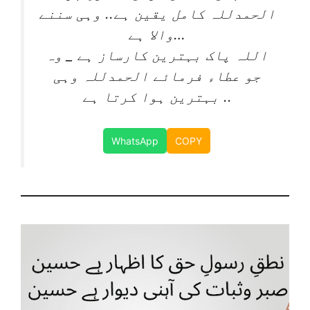
الحمدللہ کامل یقین ہے.. وہی سننے
والا ہے…
اللہ پاک بہترین کارساز ہے _ وہ
جو عطاء فرمائے الحمدللہ وہی
بہترین ہوا کرتا ہے ..
WhatsApp
COPY