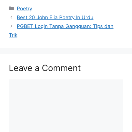
Categories
Poetry
Best 20 John Elia Poetry In Urdu
PGBET Login Tanpa Gangguan: Tips dan
Trik
Leave a Comment
Comment