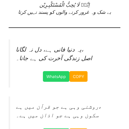
اِنَّهٝ لَا يُحِبُّ الْمُسْتَكْبِـرِيْن
بے شک وہ غرور کرنے والوں کو پسند نہیں کرتا
یہ دنیا فانی ہے، دل نہ لگانا،
اصل زندگی آخرت کی ہے جانا۔
WhatsApp
COPY
روشنی وہی ہے جو قرآن میں ہے،
سکون وہی ہے جو اذان میں ہے۔