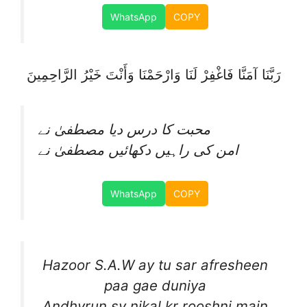
WhatsApp
COPY
رَبَّنَا آمَنَّا فَاغْفِرْ لَنَا وَارْحَمْنَا وَأَنْتَ خَيْرُ الرَّاحِمِينَ
محبت کا درس دیا مصطفیٰ نے
امن کی راہیں دکھائیں مصطفیٰ نے
WhatsApp
COPY
Hazoor S.A.W ay tu sar afresheen
paa gae duniya
Andhyrun sy nikal kr rooshni main