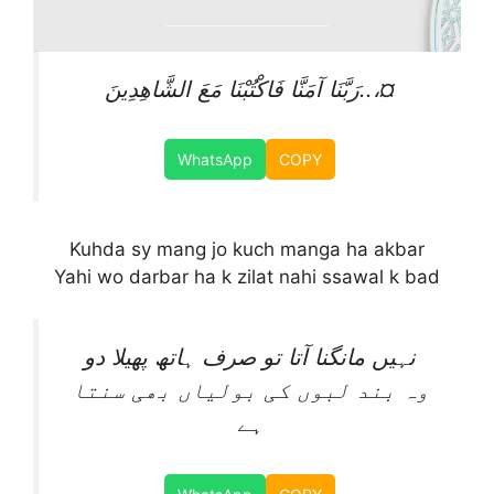
رَبَّنَا آمَنَّا فَاكْتُبْنَا مَعَ الشَّاهِدِينَ..،¤
WhatsApp
COPY
Kuhda sy mang jo kuch manga ha akbar
Yahi wo darbar ha k zilat nahi ssawal k bad
نہیں مانگنا آتا تو صرف ہاتھ پھیلا دو
وہ بند لبوں کی بولیاں بھی سنتا
ہے