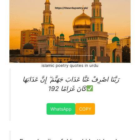
islamic poetry quotes in urdu
رَبَّنَا اصْرِفْ عَنَّا عَذَابَ جَهَنَّمَ ۖ إِنَّ عَذَابَهَا
كَانَ غَرَامًا 192
WhatsApp
COPY