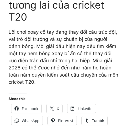
tương lai của cricket
T20
Lối chơi xoay cổ tay đang thay đổi cấu trúc đội,
vai trò đội trưởng và sự chuẩn bị của người
đánh bóng. Mỗi giải đấu hiện nay đều tìm kiếm
một tay ném bóng xoay bí ẩn có thể thay đổi
cục diện trận đấu chỉ trong hai hiệp. Mùa giải
2026 có thể được nhớ đến như năm họ hoàn
toàn nắm quyền kiểm soát câu chuyện của môn
cricket T20.
Share this:
Facebook
X
LinkedIn
WhatsApp
Pinterest
Tumblr