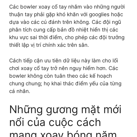
Các bowler xoay cổ tay nhắm vào những người
thuận tay phải gặp khó khăn với googlies hoặc
dựa vào các cú đánh trên không. Các đội ngũ
phân tích cung cấp bản đồ nhiệt hiển thị các
khu vực sai thời điểm, cho phép các đội trưởng
thiết lập vị trí chính xác trên sân.
Cách tiếp cận ưu tiên dữ liệu này làm cho lối
chơi xoay cổ tay trở nên nguy hiểm hơn. Các
bowler không còn tuân theo các kế hoạch
chung chung; họ khai thác điểm yếu của từng
cá nhân.
Những gương mặt mới
nổi của cuộc cách
mạng xoay bóng năm