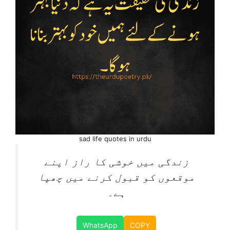
sad life quotes in urdu
زندگی میں خوشی کا راز اپنے
موقعوں کو قبول کرنے میں چھپا
ہے۔
WhatsApp
COPY