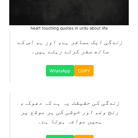
heart touching quotes in urdu about life
زندگی ایک مسافر ہے، اور ہم اس کے
ساتھ سفر کرتے رہتے ہیں۔
WhatsApp
COPY
زندگی کی حقیقت یہ ہے کہ دھوکہ،
رنج وغم اور خوشی کی ہر موقع پر
ہمیں مواجہ ہوتا ہے۔