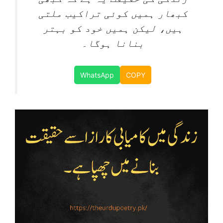
کبھار ہمیں کوئی تراکیب ملتی
ہیں، لیکن ہمیں خود کو بہتر
بنانا ہوگا۔
WhatsApp
COPY